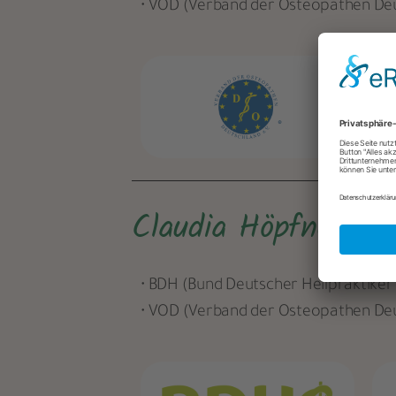
• VOD (Verband der Osteopathen Deu
Claudia Höpfner
• BDH (Bund Deutscher Heilpraktiker 
• VOD (Verband der Osteopathen Deu