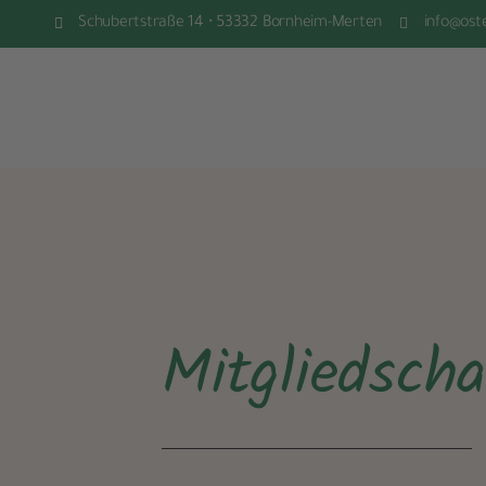
Schubertstraße 14 • 53332 Bornheim-Merten
info@ost
Mitgliedsch