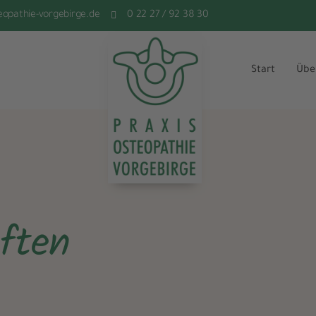
eopathie-vorgebirge.de
0 22 27 / 92 38 30
Start
Übe
aften