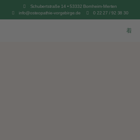
Schubertstraße 14 • 53332 Bornheim-Merten
info@osteopathie-vorgebirge.de
0 22 27 / 92 38 30