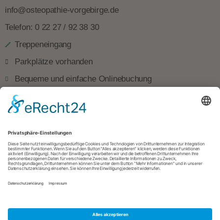
info@osteopathie-vorgebirge.de
Telefon: 0 22 27 / 92 38 30
Treppeneingang
Parkplätze vorhanden
Bequeme und einfache Onlinebuchung
Sprechstunden
Montag
8.00 — 13.00 & 14.00 — 18.00 Uhr
Dienstag
8.00 — 12.00 & 14.00 — 18.00 Uhr
Mittwoch
8.00 — 13.00 & 14.00 — 18.00 Uhr
Donnerstag
8.00 — 12.00 & 13.00 — 18.00 Uhr
Freitag
8.00 — 10.00 &
14.00 — 18.00 Uhr
Samstag
9.00 — 12.00 Uhr